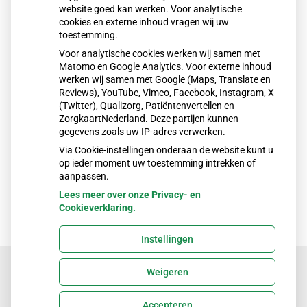
website goed kan werken. Voor analytische
feestdagen kunt u contact opnemen met de
cookies en externe inhoud vragen wij uw
Huisartsen
Spoedpost
Oostelijk Zuid-Limburg. U belt
toestemming.
dan bij spoedgevallen met:
Voor analytische cookies werken wij samen met
Matomo en Google Analytics. Voor externe inhoud
045 5778844
werken wij samen met Google (Maps, Translate en
Reviews), YouTube, Vimeo, Facebook, Instagram, X
De Huisartsen
Spoedpost
OZL is gevestigd aan de
(Twitter), Qualizorg, Patiëntenvertellen en
Henri Dunantstraat 5, 6419 PB Heerlen. Dit is het
ZorgkaartNederland. Deze partijen kunnen
spoedplein van het Zuyderland MC, naast de
gegevens zoals uw IP-adres verwerken.
Spoedeisende Hulp.
Via Cookie-instellingen onderaan de website kunt u
op ieder moment uw toestemming intrekken of
aanpassen.
Lees meer over onze Privacy- en
Cookieverklaring.
Instellingen
Weigeren
Uw Zorg Online
|
Beheer
Accepteren