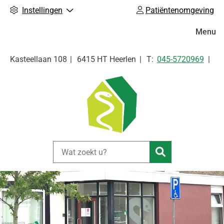
Instellingen
Patiëntenomgeving
Hoofdm
Menu
Tel:
Kasteellaan
108
6415 HT
Heerlen
045-5720969
Zoeken