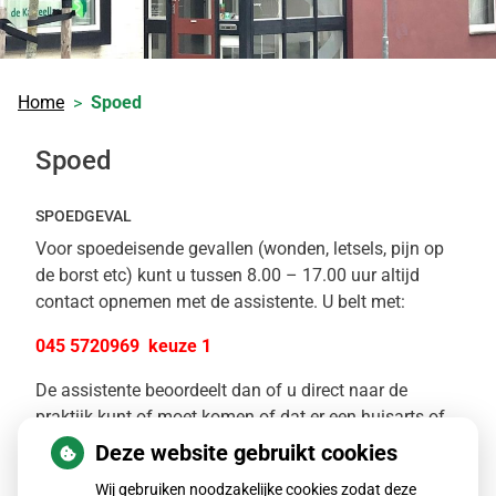
Home
Spoed
Spoed
SPOEDGEVAL
Voor spoedeisende gevallen (wonden, letsels, pijn op
de borst etc) kunt u tussen 8.00 – 17.00 uur altijd
contact opnemen met de assistente. U belt met:
045 5720969 keuze 1
De assistente beoordeelt dan of u direct naar de
praktijk kunt of moet komen of dat er een huisarts of
ambulance naar u toe moet worden gestuurd.
Deze website gebruikt cookies
Tijdens avond-, nacht- en weekenduren en op
Wij gebruiken noodzakelijke cookies zodat deze