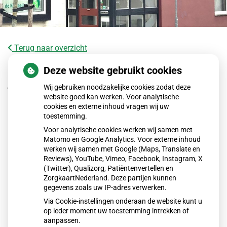
Terug naar overzicht
Wat is het RS-virus en waaraan herken
Deze website gebruikt cookies
je het?
Wij gebruiken noodzakelijke cookies zodat deze
website goed kan werken. Voor analytische
cookies en externe inhoud vragen wij uw
Het RS-virus veroorzaakt vooral in herfst en winter
toestemming.
luchtweginfecties bij baby’s, jonge kinderen en kwetsbare
Voor analytische cookies werken wij samen met
ouderen. Klachten variëren van verkoudheid tot ernstige
Matomo en Google Analytics. Voor externe inhoud
benauwdheid. Meestal geneest het vanzelf, maar soms is
werken wij samen met Google (Maps, Translate en
ziekenhuiszorg nodig. Goede hygiëne en de nieuwe RS-prik
Reviews), YouTube, Vimeo, Facebook, Instagram, X
(Twitter), Qualizorg, Patiëntenvertellen en
voor baby’s verkleinen risico’s.
ZorgkaartNederland. Deze partijen kunnen
gegevens zoals uw IP-adres verwerken.
Via Cookie-instellingen onderaan de website kunt u
Lees het hele artikel op:
Nationale zorggids
op ieder moment uw toestemming intrekken of
Publicatiedatum:
16-12-2025
aanpassen.